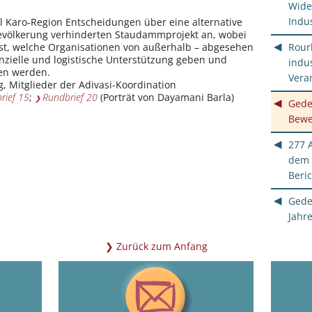
Wide
Indus
l Karo-Region Entscheidungen über eine alternative
evölkerung verhinderten Staudammprojekt an, wobei
Rourk
 ist, welche Organisationen von außerhalb – abgesehen
nzielle und logistische Unterstützung geben und
indus
en werden.
Vera
g, Mitglieder der Adivasi-Koordination
rief 15
;
Rundbrief 20
(Porträt von Dayamani Barla)
Gede
Bewe
277 A
dem 
Beri
Gede
Jahre
Zurück zum Anfang