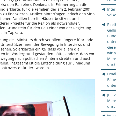
terhin gegen AktivistInnen des KKJS bestehen,
Ekka den Bau eines Denkmals in Erinnerung an die
Inte
d erklärte, für die Familien der am 2. Februar 2001
zu finanzieren. Kritiker hinterfragen jedoch den Sinn
Völk
ffenen Familien bereits Häuser besitzen, und
erer Projekte für die Region als notwendiger.
Reeth
den Grundstein für den Bau einer von der Regierung
Gellu
e in Tapkara.
Bund
dung des Ministers durch vor allem jüngere führende
unte
 UnterstützerInnen der Bewegung in Interviews und
Geset
ehen. So erklärten einige, dass vor allem die
wir 
en im Vordergrund gestanden hätte, andere, dass vor
Bewegung nach politischen Ämtern strebten und auch
Mens
seien. Insgesamt ist die Entscheidung zur Einladung
uns?
ontrovers diskutiert worden.
Ernä
Bäue
unte
Juli 
Mens
unsch
im G