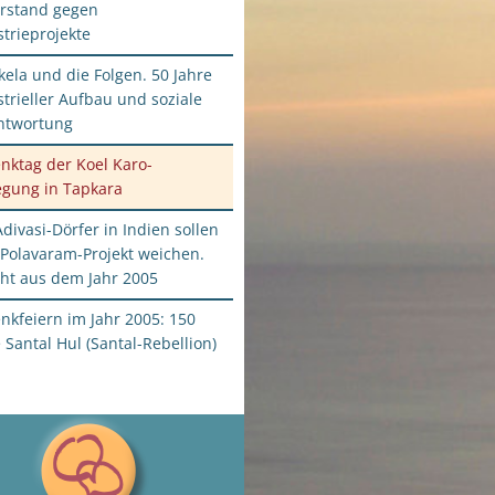
rstand gegen
trieprojekte
ela und die Folgen. 50 Jahre
trieller Aufbau und soziale
ntwortung
nktag der Koel Karo-
gung in Tapkara
divasi-Dörfer in Indien sollen
Polavaram-Projekt weichen.
cht aus dem Jahr 2005
nkfeiern im Jahr 2005: 150
 Santal Hul (Santal-Rebellion)