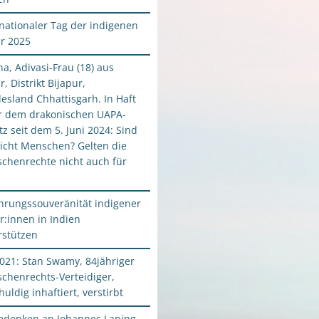
rnationaler Tag der indigenen
er 2025
a, Adivasi-Frau (18) aus
r, Distrikt Bijapur,
esland Chhattisgarh. In Haft
r dem drakonischen UAPA-
z seit dem 5. Juni 2024: Sind
nicht Menschen? Gelten die
chenrechte nicht auch für
hrungssouveränität indigener
r:innen in Indien
rstützen
2021: Stan Swamy, 84jähriger
chenrechts-Verteidiger,
uldig inhaftiert, verstirbt
edenken an Johannes Laping