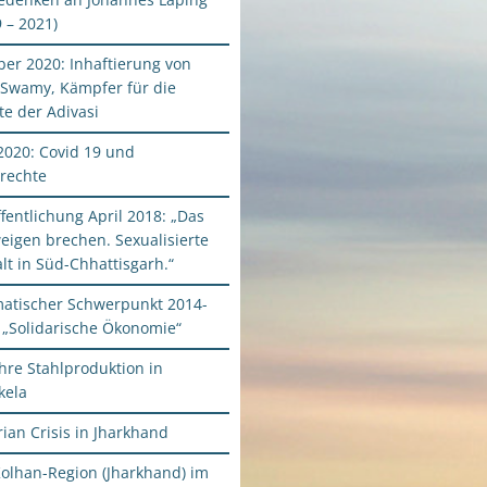
 – 2021)
ber 2020: Inhaftierung von
 Swamy, Kämpfer für die
te der Adivasi
2020: Covid 19 und
rechte
fentlichung April 2018: „Das
eigen brechen. Sexualisierte
lt in Süd-Chhattisgarh.“
atischer Schwerpunkt 2014-
 „Solidarische Ökonomie“
hre Stahlproduktion in
kela
ian Crisis in Jharkhand
Kolhan-Region (Jharkhand) im