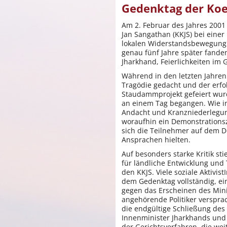
Gedenktag der Koe
Am 2. Februar des Jahres 2001 
Jan Sangathan (KKJS) bei einer
lokalen Widerstandsbewegung 
genau fünf Jahre später fanden
Jharkhand, Feierlichkeiten im 
Während in den letzten Jahren
Tragödie gedacht und der erfo
Staudammprojekt gefeiert wurde
an einem Tag begangen. Wie i
Andacht und Kranzniederlegung
woraufhin ein Demonstrations
sich die Teilnehmer auf dem D
Ansprachen hielten.
Auf besonders starke Kritik st
für ländliche Entwicklung und 
den KKJS. Viele soziale Aktivi
dem Gedenktag vollständig, ei
gegen das Erscheinen des Minis
angehörende Politiker versprac
die endgültige Schließung des
Innenminister Jharkhands und