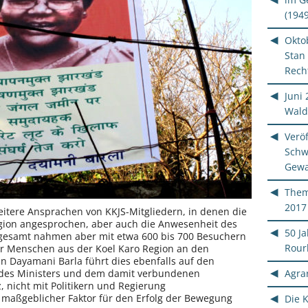
(1949
Okto
Stan
Rech
Juni 
Wald
Veröf
Schw
Gewa
Them
2017
eitere Ansprachen von KKJS-Mitgliedern, in denen die
gion angesprochen, aber auch die Anwesenheit des
50 Ja
nsgesamt nahmen aber mit etwa 600 bis 700 Besuchern
Rour
er Menschen aus der Koel Karo Region an den
stin Dayamani Barla führt dies ebenfalls auf den
Agrar
 des Ministers und dem damit verbundenen
nicht mit Politikern und Regierung
maßgeblicher Faktor für den Erfolg der Bewegung
Die 