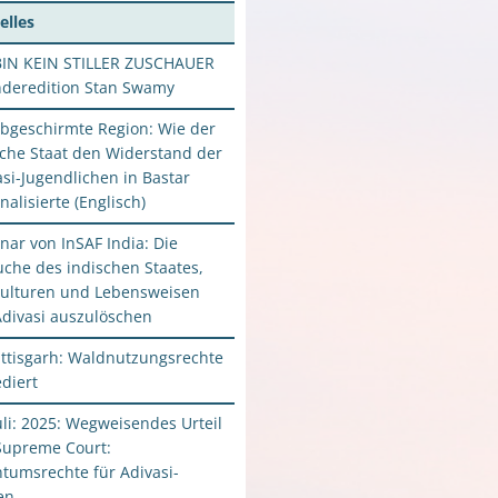
ONS MUNDAS HOS
elles
BIN KEIN STILLER ZUSCHAUER
nderedition Stan Swamy
abgeschirmte Region: Wie der
sche Staat den Widerstand der
si-Jugendlichen in Bastar
nalisierte (Englisch)
nar von InSAF India: Die
uche des indischen Staates,
Kulturen und Lebensweisen
Adivasi auszulöschen
ttisgarh: Waldnutzungsrechte
diert
uli: 2025: Wegweisendes Urteil
Supreme Court:
ntumsrechte für Adivasi-
en