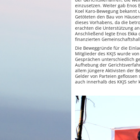
der Gerichtsverfahren, die wei
einzusetzen. Weiter gab Enos 
Koel Karo-Bewegung bekannt un
Getöteten den Bau von Häusern 
dieses Vorhabens, da die betro
erachten die Unterstützung and
Anschließend legte Enos Ekka 
finanzierten Gemeinschaftshall
Die Beweggründe für die Einla
Mitglieder des KKJS wurde von
Gesprächen unterschiedlich ges
Aufhebung der Gerichtsverfahr
allem jüngere Aktivisten der 
Gelder von Parteien geflossen 
auch innerhalb des KKJS sehr k