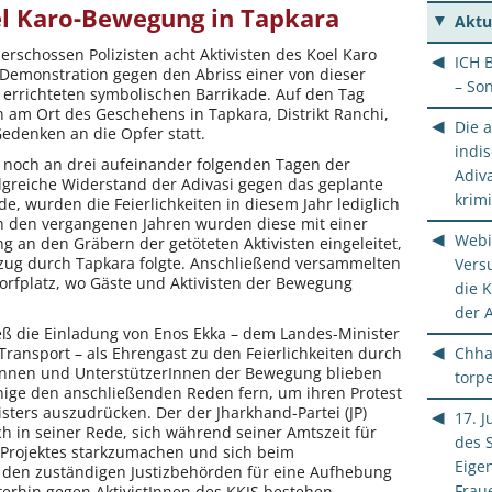
l Karo-Bewegung in Tapkara
GAROS SANTALS ORA
Aktu
erschossen Polizisten acht Aktivisten des Koel Karo
ICH 
 Demonstration gegen den Abriss einer von dieser
– So
errichteten symbolischen Barrikade. Auf den Tag
 am Ort des Geschehens in Tapkara, Distrikt Ranchi,
Die 
Gedenken an die Opfer statt.
indi
 noch an drei aufeinander folgenden Tagen der
Adiva
lgreiche Widerstand der Adivasi gegen das geplante
krimi
, wurden die Feierlichkeiten in diesem Jahr lediglich
n den vergangenen Jahren wurden diese mit einer
Webi
 an den Gräbern der getöteten Aktivisten eingeleitet,
zug durch Tapkara folgte. Anschließend versammelten
Vers
orfplatz, wo Gäste und Aktivisten der Bewegung
die 
der 
ieß die Einladung von Enos Ekka – dem Landes-Minister
Chha
Transport – als Ehrengast zu den Feierlichkeiten durch
stInnen und UnterstützerInnen der Bewegung blieben
torpe
nige den anschließenden Reden fern, um ihren Protest
ters auszudrücken. Der der Jharkhand-Partei (JP)
17. J
h in seiner Rede, sich während seiner Amtszeit für
des 
 Projektes starkzumachen und sich beim
Eige
 den zuständigen Justizbehörden für eine Aufhebung
Frau